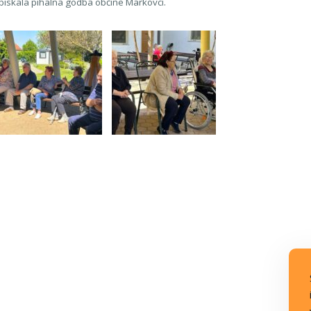
obiskala pihalna godba občine Markovci.