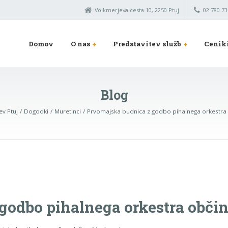
Volkmerjeva cesta 10, 2250 Ptuj
02 780 73
Domov
O nas
Predstavitev služb
Cenik
Blog
v Ptuj
Dogodki
Muretinci
Prvomajska budnica z godbo pihalnega orkestra
godbo pihalnega orkestra obči