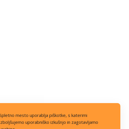
Spletno mesto uporablja piškotke, s katerimi
izboljšujemo uporabniško izkušnjo in zagotavljamo