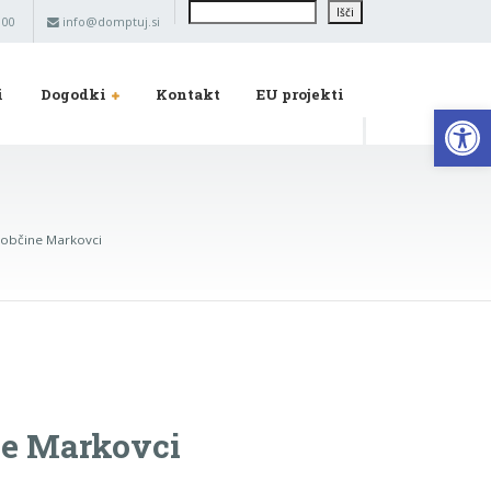
Išči
Išči
 00
info@domptuj.si
i
Dogodki
Kontakt
EU projekti
Op
 občine Markovci
ne Markovci