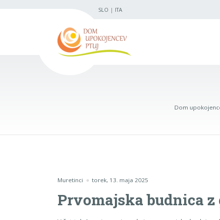
SLO
|
ITA
Dom upokojence
Muretinci
torek, 13. maja 2025
Prvomajska budnica z 