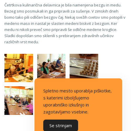
Četrtkova kulinarična delavnica je bila namenjena bezgu in medu.
Bezeg smo posmukali in ga pripravili za sušenje. V zimskih dneh
bomo tako pili odličen bezgov čaj. Nekaj svežih cvetov smo potopili v
medeno maso in nastal je slasten medeni biskvit z bezgom. Ker
medu ni nikoli preveč smo pripravili še odlične medene kroglice.
Sladki dopoldan smo sklenili s prebiranjem zdravilnih učinkov
različnih vrst medu.
Spletno mesto uporablja piškotke,
s katerimi izboljšujemo
uporabniško izkušnjo in
zagotavljamo vsebine.
Se strinjam