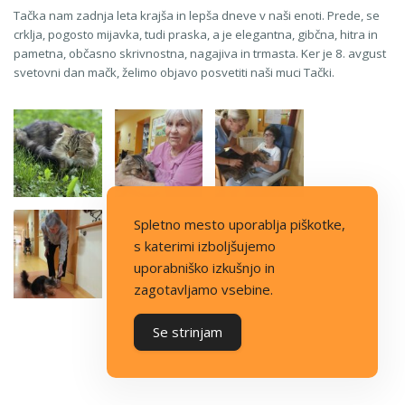
Tačka nam zadnja leta krajša in lepša dneve v naši enoti. Prede, se
crklja, pogosto mijavka, tudi praska, a je elegantna, gibčna, hitra in
pametna, občasno skrivnostna, nagajiva in trmasta. Ker je 8. avgust
svetovni dan mačk, želimo objavo posvetiti naši muci Tački.
Spletno mesto uporablja piškotke,
s katerimi izboljšujemo
uporabniško izkušnjo in
zagotavljamo vsebine.
Se strinjam