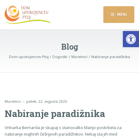
MENI
Op
Blog
Dom upokojencev Ptuj
Dogodki
Muretinci
Nabiranje paradižnika
Muretinci
petek, 22. avgusta 2025
Nabiranje paradižnika
Vrtnarka Bernarda je skupaj s stanovalko Marijo poskrbela za
nabiranje majhnih češnjevih paradižnikov. Nekaj sta jih med