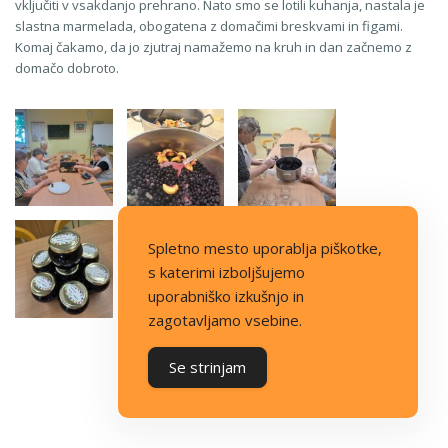
vključiti v vsakdanjo prehrano. Nato smo se lotili kuhanja, nastala je
slastna marmelada, obogatena z domačimi breskvami in figami.
Komaj čakamo, da jo zjutraj namažemo na kruh in dan začnemo z
domačo dobroto.
Spletno mesto uporablja piškotke,
s katerimi izboljšujemo
uporabniško izkušnjo in
zagotavljamo vsebine.
Se strinjam