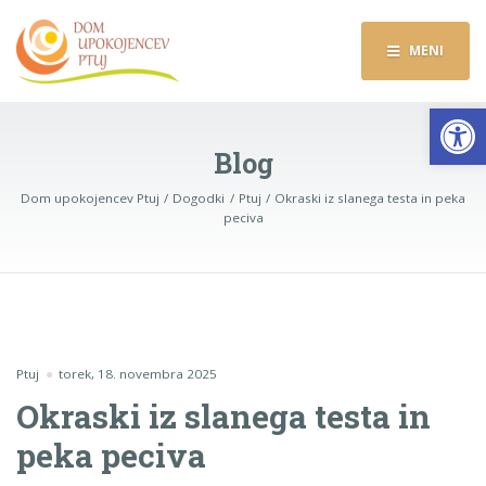
MENI
Op
Blog
Dom upokojencev Ptuj
Dogodki
Ptuj
Okraski iz slanega testa in peka
peciva
Ptuj
torek, 18. novembra 2025
Okraski iz slanega testa in
peka peciva