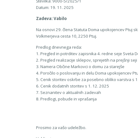
Številka: 9000-5/2025/1
Datum: 19. 11. 2025
Zadeva: Vabilo
Na osnovi 29. člena Statuta Doma upokojencev Ptuj skli
Volkmerjeva cesta 10, 2250 Ptuj.
Predlog dnevnega reda:
1. Pregled in potrditev zapisnika 4. redne seje Sveta
2. Pregled realizacije sklepov, sprejetih na prejšnji se
3. Namera Občine Markovci o domu za starejše
4. Poročilo o poslovanju in delu Doma upokojencev Pt
5. Cenik storitev oskrbe za posebno obliko varstva s 1
6. Cenik dodatnih storitev s 1. 12. 2025
7. Seznanitev o aktualnih zadevah
8. Predlogi, pobude in vprašanja
Prosimo za vašo udeležbo.