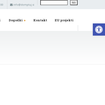
Išči
Išči
 00
info@domptuj.si
i
Dogodki
Kontakt
EU projekti
Op