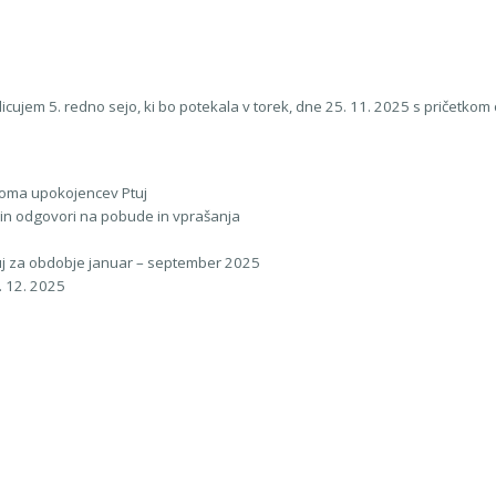
cujem 5. redno sejo, ki bo potekala v torek, dne 25. 11. 2025 s pričetkom 
 Doma upokojencev Ptuj
ji in odgovori na pobude in vprašanja
uj za obdobje januar – september 2025
. 12. 2025