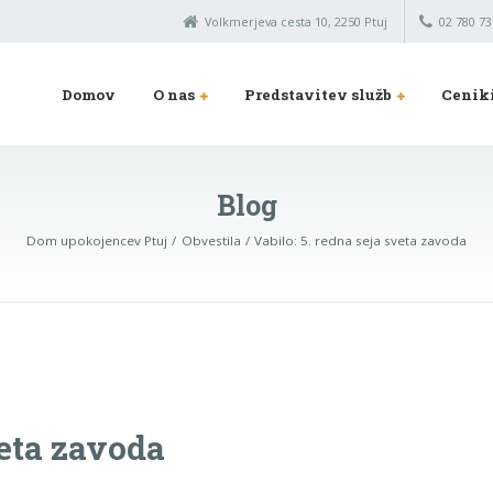
Volkmerjeva cesta 10, 2250 Ptuj
02 780 73
Domov
O nas
Predstavitev služb
Cenik
Blog
Dom upokojencev Ptuj
Obvestila
Vabilo: 5. redna seja sveta zavoda
veta zavoda