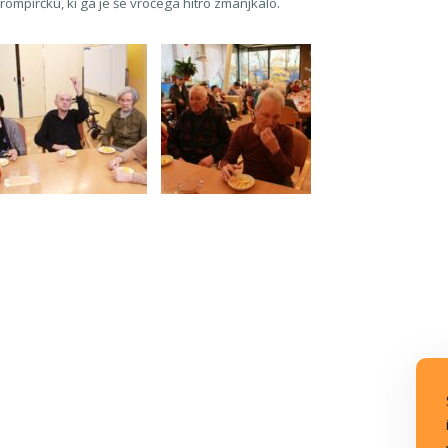
mpirčku, ki ga je še vročega hitro zmanjkalo.