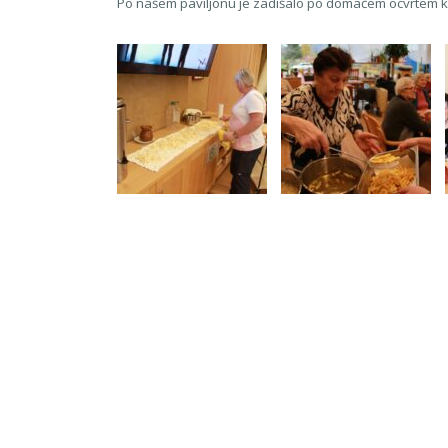
Po našem paviljonu je zadišalo po domačem ocvrtem kro