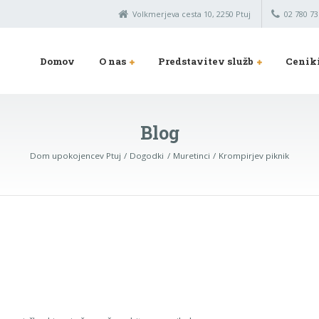
Volkmerjeva cesta 10, 2250 Ptuj
02 780 73
Domov
O nas
Predstavitev služb
Cenik
Blog
Dom upokojencev Ptuj
Dogodki
Muretinci
Krompirjev piknik