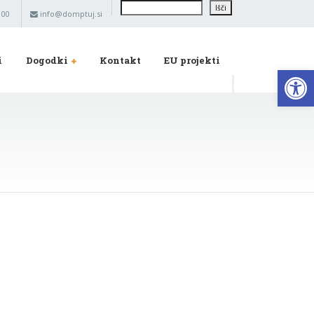
Išči
Išči
 00
info@domptuj.si
i
Dogodki
Kontakt
EU projekti
Op