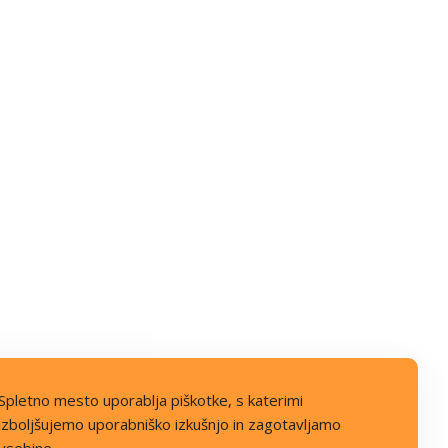
Spletno mesto uporablja piškotke, s katerimi
izboljšujemo uporabniško izkušnjo in zagotavljamo