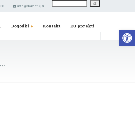
Išči
Išči
 00
info@domptuj.si
i
Dogodki
Kontakt
EU projekti
Op
mber