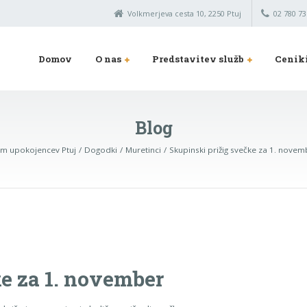
Volkmerjeva cesta 10, 2250 Ptuj
02 780 73
Domov
O nas
Predstavitev služb
Cenik
Blog
m upokojencev Ptuj
Dogodki
Muretinci
Skupinski prižig svečke za 1. nove
e za 1. november