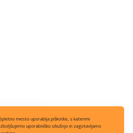
Spletno mesto uporablja piškotke, s katerimi
izboljšujemo uporabniško izkušnjo in zagotavljamo