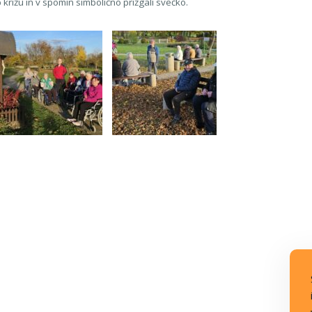
križu in v spomin simbolično prižgali svečko.