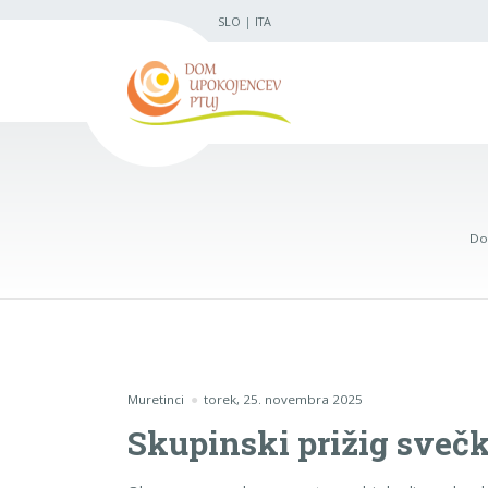
SLO
|
ITA
Do
Muretinci
torek, 25. novembra 2025
Skupinski prižig svečk