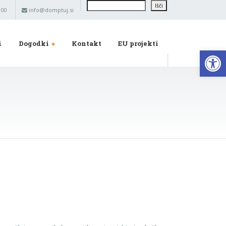
Išči
Išči
 00
info@domptuj.si
i
Dogodki
Kontakt
EU projekti
Op
)