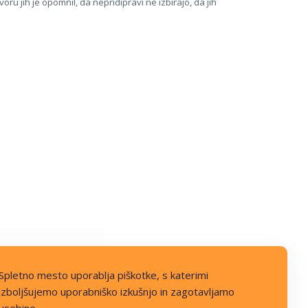
ru jih je opomnil, da nepridipravi ne izbirajo, da jih
Spletno mesto uporablja piškotke, s katerimi
izboljšujemo uporabniško izkušnjo in zagotavljamo