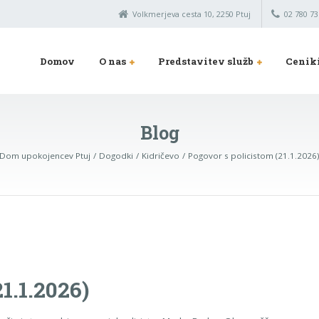
Volkmerjeva cesta 10, 2250 Ptuj
02 780 73
Domov
O nas
Predstavitev služb
Cenik
Blog
Dom upokojencev Ptuj
Dogodki
Kidričevo
Pogovor s policistom (21.1.2026
1.1.2026)