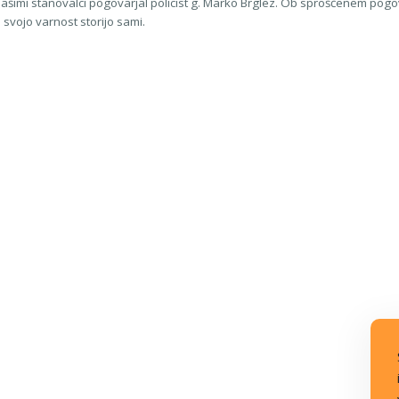
 našimi stanovalci pogovarjal policist g. Marko Brglez. Ob sproščenem pogovo
vojo varnost storijo sami.