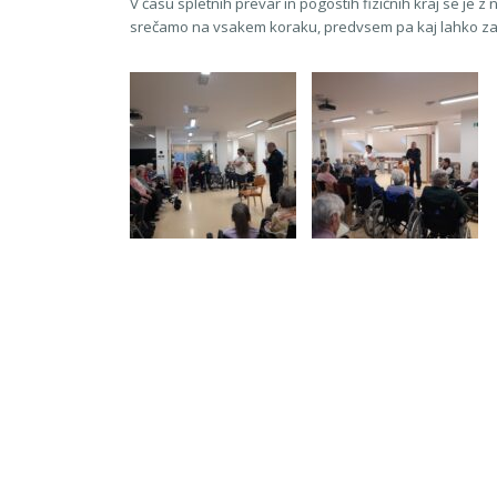
V času spletnih prevar in pogostih fizičnih kraj se je z
srečamo na vsakem koraku, predvsem pa kaj lahko za s