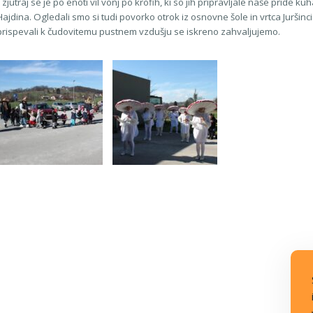
e zjutraj se je po enoti vil vonj po krofih, ki so jih pripravljale naše pride 
ajdina. Ogledali smo si tudi povorko otrok iz osnovne šole in vrtca Juršin
e prispevali k čudovitemu pustnem vzdušju se iskreno zahvaljujemo.