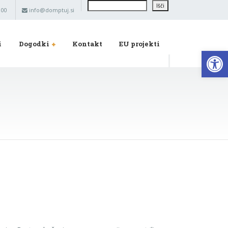
Išči
Išči
 00
info@domptuj.si
i
Dogodki
Kontakt
EU projekti
Op