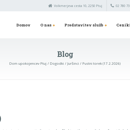
Volkmerjeva cesta 10, 2250 Ptuj
02 780 73
Domov
O nas
Predstavitev služb
Cenik
Blog
Dom upokojencev Ptuj
Dogodki
Juršinci
Pustni torek (17.2.2026)
)