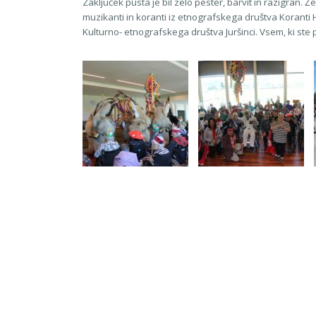
Zaključek pusta je bil zelo pester, barvit in razigran. Ž
muzikanti in koranti iz etnografskega društva Koranti H
Kulturno- etnografskega društva Juršinci. Vsem, ki st