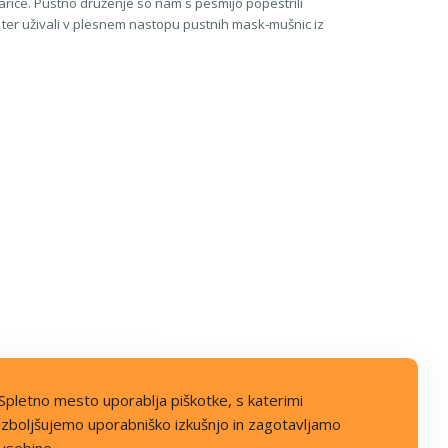
kuharice. Pustno druženje so nam s pesmijo popestrili
ci ter uživali v plesnem nastopu pustnih mask-mušnic iz
Spletno mesto uporablja piškotke, s katerimi
izboljšujemo uporabniško izkušnjo in zagotavljamo