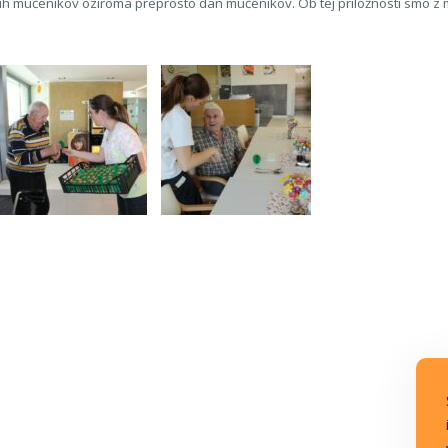
setih mučenikov oziroma preprosto dan mučenikov. Ob tej priložnosti smo 