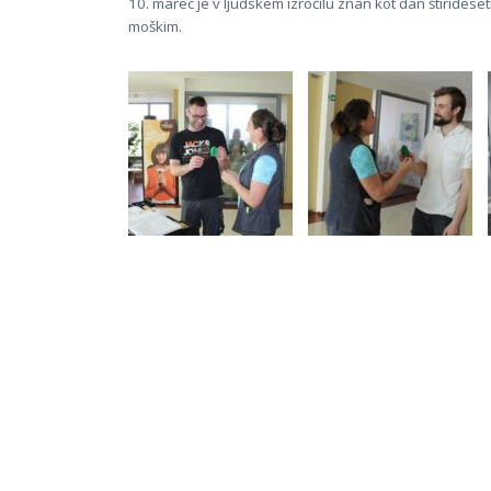
10. marec je v ljudskem izročilu znan kot dan štiride
moškim.