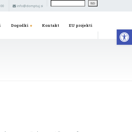
Išči
Išči
 00
info@domptuj.si
i
Dogodki
Kontakt
EU projekti
Op