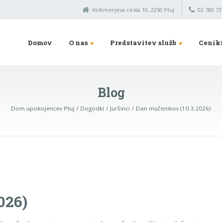
Volkmerjeva cesta 10, 2250 Ptuj
02 780 73
Domov
O nas
Predstavitev služb
Cenik
Blog
Dom upokojencev Ptuj
Dogodki
Juršinci
Dan mučenikov (10.3.2026)
026)