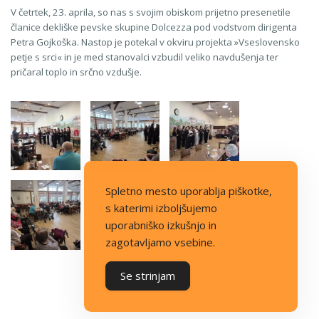
V četrtek, 23. aprila, so nas s svojim obiskom prijetno presenetile
članice dekliške pevske skupine Dolcezza pod vodstvom dirigenta
Petra Gojkoška. Nastop je potekal v okviru projekta »Vseslovensko
petje s srci« in je med stanovalci vzbudil veliko navdušenja ter
pričaral toplo in srčno vzdušje.
Spletno mesto uporablja piškotke,
s katerimi izboljšujemo
uporabniško izkušnjo in
zagotavljamo vsebine.
Se strinjam