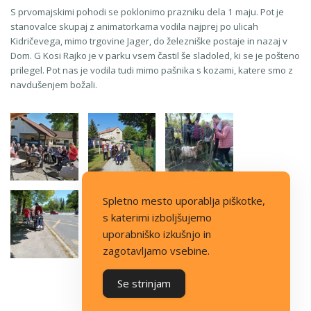
S prvomajskimi pohodi se poklonimo prazniku dela 1 maju. Pot je
stanovalce skupaj z animatorkama vodila najprej po ulicah
Kidričevega, mimo trgovine Jager, do železniške postaje in nazaj v
Dom. G Kosi Rajko je v parku vsem častil še sladoled, ki se je pošteno
prilegel. Pot nas je vodila tudi mimo pašnika s kozami, katere smo z
navdušenjem božali.
Spletno mesto uporablja piškotke,
s katerimi izboljšujemo
uporabniško izkušnjo in
zagotavljamo vsebine.
Se strinjam