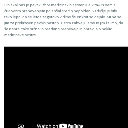
Obiskal nas je pevski zbor medicinskih sester »La Vita« in nam s
čudovitim prepevanjem polepšal sredin popoldan. Vzdušje je bilo
tako lepo, da se letos zagotovo vidimo še enkrat so dejale. Mi pa se
jim za prekrasen pevski nastop iz srca zahvaljujemo in jim želimo, da
še naprej tako srčno in predano prepevajo in opravljajo poklic
medicinske sestre.