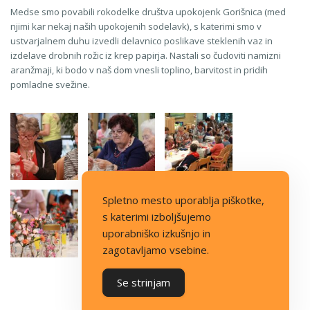
Medse smo povabili rokodelke društva upokojenk Gorišnica (med
njimi kar nekaj naših upokojenih sodelavk), s katerimi smo v
ustvarjalnem duhu izvedli delavnico poslikave steklenih vaz in
izdelave drobnih rožic iz krep papirja. Nastali so čudoviti namizni
aranžmaji, ki bodo v naš dom vnesli toplino, barvitost in pridih
pomladne svežine.
Spletno mesto uporablja piškotke,
s katerimi izboljšujemo
uporabniško izkušnjo in
zagotavljamo vsebine.
Se strinjam